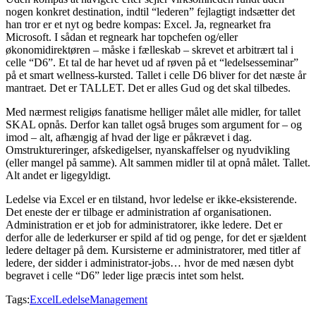
nogen konkret destination, indtil “lederen” fejlagtigt indsætter det
han tror er et nyt og bedre kompas: Excel. Ja, regnearket fra
Microsoft. I sådan et regneark har topchefen og/eller
økonomidirektøren – måske i fælleskab – skrevet et arbitrært tal i
celle “D6”. Et tal de har hevet ud af røven på et “ledelsesseminar”
på et smart wellness-kursted. Tallet i celle D6 bliver for det næste år
mantraet. Det er TALLET. Det er alles Gud og det skal tilbedes.
Med nærmest religiøs fanatisme helliger målet alle midler, for tallet
SKAL opnås. Derfor kan tallet også bruges som argument for – og
imod – alt, afhængig af hvad der lige er påkrævet i dag.
Omstruktureringer, afskedigelser, nyanskaffelser og nyudvikling
(eller mangel på samme). Alt sammen midler til at opnå målet. Tallet.
Alt andet er ligegyldigt.
Ledelse via Excel er en tilstand, hvor ledelse er ikke-eksisterende.
Det eneste der er tilbage er administration af organisationen.
Administration er et job for administratorer, ikke ledere. Det er
derfor alle de lederkurser er spild af tid og penge, for det er sjældent
ledere deltager på dem. Kursisterne er administratorer, med titler af
ledere, der sidder i administrator-jobs… hvor de med næsen dybt
begravet i celle “D6” leder lige præcis intet som helst.
Tags:
Excel
Ledelse
Management