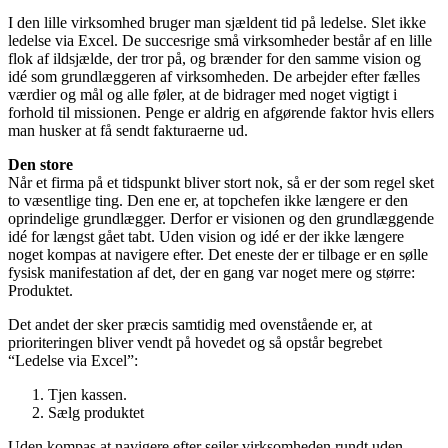
I den lille virksomhed bruger man sjældent tid på ledelse. Slet ikke
ledelse via Excel. De succesrige små virksomheder består af en lille
flok af ildsjælde, der tror på, og brænder for den samme vision og
idé som grundlæggeren af virksomheden. De arbejder efter fælles
værdier og mål og alle føler, at de bidrager med noget vigtigt i
forhold til missionen. Penge er aldrig en afgørende faktor hvis ellers
man husker at få sendt fakturaerne ud.
Den store
Når et firma på et tidspunkt bliver stort nok, så er der som regel sket
to væsentlige ting. Den ene er, at topchefen ikke længere er den
oprindelige grundlægger. Derfor er visionen og den grundlæggende
idé for længst gået tabt. Uden vision og idé er der ikke længere
noget kompas at navigere efter. Det eneste der er tilbage er en sølle
fysisk manifestation af det, der en gang var noget mere og større:
Produktet.
Det andet der sker præcis samtidig med ovenstående er, at
prioriteringen bliver vendt på hovedet og så opstår begrebet
“Ledelse via Excel”:
Tjen kassen.
Sælg produktet
Uden kompas at navigere efter sejler virksomheden rundt uden