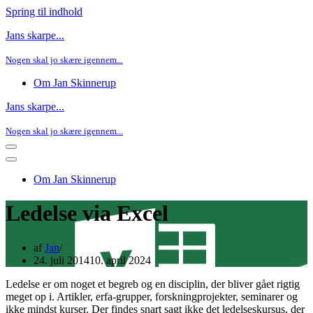
Spring til indhold
Jans skarpe...
Nogen skal jo skære igennem...
Om Jan Skinnerup
Jans skarpe...
Nogen skal jo skære igennem...
Navigation
menu
Navigation
menu
Om Jan Skinnerup
Ledelse via Excel
af
Jan
24. juli 2014
10. april 2024
Ledelse er om noget et begreb og en disciplin, der bliver gået rigtig
meget op i. Artikler, erfa-grupper, forskningprojekter, seminarer og
ikke mindst kurser. Der findes snart sagt ikke det ledelseskursus, der