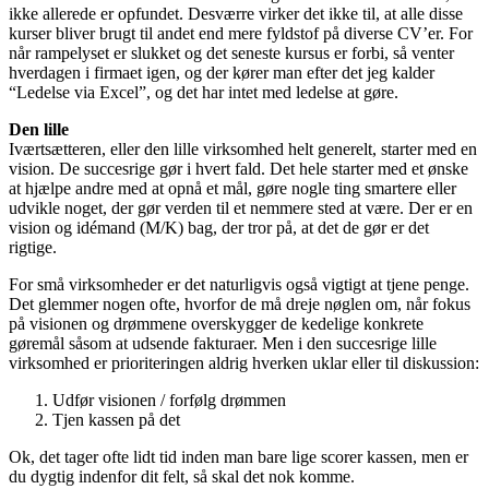
ikke allerede er opfundet. Desværre virker det ikke til, at alle disse
kurser bliver brugt til andet end mere fyldstof på diverse CV’er. For
når rampelyset er slukket og det seneste kursus er forbi, så venter
hverdagen i firmaet igen, og der kører man efter det jeg kalder
“Ledelse via Excel”, og det har intet med ledelse at gøre.
Den lille
Iværtsætteren, eller den lille virksomhed helt generelt, starter med en
vision. De succesrige gør i hvert fald. Det hele starter med et ønske
at hjælpe andre med at opnå et mål, gøre nogle ting smartere eller
udvikle noget, der gør verden til et nemmere sted at være. Der er en
vision og idémand (M/K) bag, der tror på, at det de gør er det
rigtige.
For små virksomheder er det naturligvis også vigtigt at tjene penge.
Det glemmer nogen ofte, hvorfor de må dreje nøglen om, når fokus
på visionen og drømmene overskygger de kedelige konkrete
gøremål såsom at udsende fakturaer. Men i den succesrige lille
virksomhed er prioriteringen aldrig hverken uklar eller til diskussion:
Udfør visionen / forfølg drømmen
Tjen kassen på det
Ok, det tager ofte lidt tid inden man bare lige scorer kassen, men er
du dygtig indenfor dit felt, så skal det nok komme.