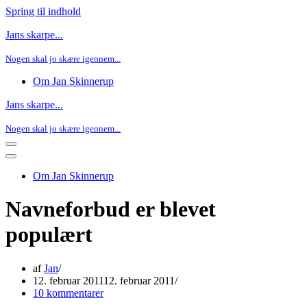
Spring til indhold
Jans skarpe...
Nogen skal jo skære igennem...
Om Jan Skinnerup
Jans skarpe...
Nogen skal jo skære igennem...
Navigation
menu
Navigation
menu
Om Jan Skinnerup
Navneforbud er blevet
populært
af
Jan
12. februar 2011
12. februar 2011
10 kommentarer