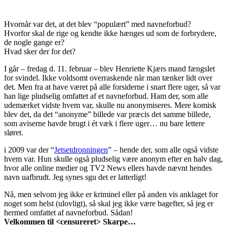
Hvornår var det, at det blev “populært” med navneforbud?
Hvorfor skal de rige og kendte ikke hænges ud som de forbrydere,
de nogle gange er?
Hvad sker der for det?
I går – fredag d. 11. februar – blev Henriette Kjærs mand fængslet
for svindel. Ikke voldsomt overraskende når man tænker lidt over
det. Men fra at have været på alle forsiderne i snart flere uger, så var
han lige pludselig omfattet af et navneforbud. Ham der, som alle
udemærket vidste hvem var, skulle nu anonymiseres. Mere komisk
blev det, da det “anonyme” billede var præcis det samme billede,
som aviserne havde brugt i ét væk i flere uger… nu bare lettere
sløret.
i 2009 var der “
Jetsetdronningen
” – hende der, som alle også vidste
hvem var. Hun skulle også pludselig være anonym efter en halv dag,
hvor alle online medier og TV2 News ellers havde nævnt hendes
navn uafbrudt. Jeg synes sgu det er latterligt!
Nå, men selvom jeg ikke er kriminel eller på anden vis anklaget for
noget som helst (ulovligt), så skal jeg ikke være bagefter, så jeg er
hermed omfattet af navneforbud. Sådan!
Velkommen til <censureret> Skarpe…