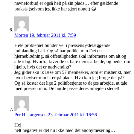
navneforbud er også helt på sin plads… efter gældende
praksis (selvom jeg ikke har gjort noget) 😀
Morten
19. februar 2011 kl. 7:59
Hele problemet bunder vel i pressens ødelæggende
indblanding i alt. Og så har politiet mm fået en
hjerneblødning, så offentligheden skal informeres om alt og
alle idag. Hvorfor laver de ik bare deres arbejde, og beder om
hjælp, hvis det er nødvendigt?
Jeg gider sku ik læse om 57 mennesker, som er mistænkt, men
hvor beviser mm ik er på plads. Hva kan jeg bruge det på?
Og så koster det lige 2 politibetjente to dages arbejde, at tale
med pressen mm. De burde passe deres arbejde i stedet!
Per H. Jørgensen
23. februar 2011 kl. 16:56
Hej
helt negativt er det nu ikke med det anonymesering…