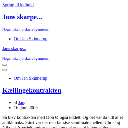
Spring til indhold
Jans skarpe...
Nogen skal jo skære igennem...
Om Jan Skinnerup
Jans skarpe...
Nogen skal jo skære igennem...
Navigation
menu
Navigation
menu
Om Jan Skinnerup
Kællingekontrakten
af
Jan
16. juni 2005
Så blev kontrakten med Don Ø også uddelt. Og det var da lidt af et
antiklimaks. Først var der den famøse semifinale mellem Chris og
Nikolai. Specielt undrer jeg mig en del over, at ingen af dem