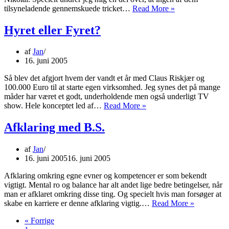
Kællingekontrak
tilsyneladende gennemskuede tricket…
Read More »
Hyret eller Fyret?
af
Jan
16. juni 2005
Så blev det afgjort hvem der vandt et år med Claus Riskjær og
100.000 Euro til at starte egen virksomhed. Jeg synes det på mange
måder har været et godt, underholdende men også underligt TV
Hyret
show. Hele konceptet led af…
Read More »
eller
Fyret?
Afklaring med B.S.
af
Jan
16. juni 2005
16. juni 2005
Afklaring omkring egne evner og kompetencer er som bekendt
vigtigt. Mental ro og balance har alt andet lige bedre betingelser, når
man er afklaret omkring disse ting. Og specielt hvis man forsøger at
Afklaring
skabe en karriere er denne afklaring vigtig.…
Read More »
med
« Forrige
B.S.