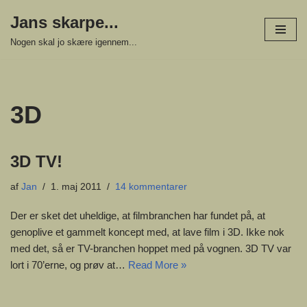
Jans skarpe...
Spring
Nogen skal jo skære igennem...
til
indhold
3D
3D TV!
af
Jan
1. maj 2011
14 kommentarer
Der er sket det uheldige, at filmbranchen har fundet på, at
genoplive et gammelt koncept med, at lave film i 3D. Ikke nok
med det, så er TV-branchen hoppet med på vognen. 3D TV var
lort i 70’erne, og prøv at…
Read More »