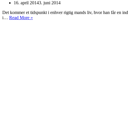
16. april 2014
3. juni 2014
Det kommer et tidspunkt i enhver rigtig mands liv, hvor han får en indre
BMW
i…
Read More »
520d
E60
–
legetøj
til
manden