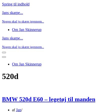
Spring til indhold
Jans skarpe...
Nogen skal jo skære igennem...
Om Jan Skinnerup
Jans skarpe...
Nogen skal jo skære igennem...
Navigation
menu
Navigation
menu
Om Jan Skinnerup
520d
BMW 520d E60 – legetøj til manden
af
Jan