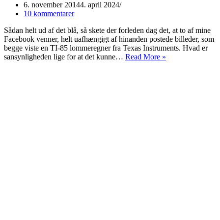
6. november 2014
4. april 2024
10 kommentarer
Sådan helt ud af det blå, så skete der forleden dag det, at to af mine
Facebook venner, helt uafhængigt af hinanden postede billeder, som
begge viste en TI-85 lommeregner fra Texas Instruments. Hvad er
Texas
sansynligheden lige for at det kunne…
Read More »
Instruments
Lommeregner