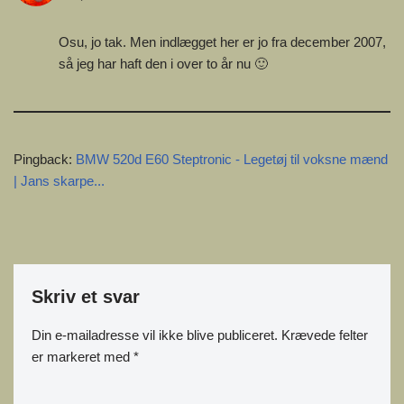
Osu, jo tak. Men indlægget her er jo fra december 2007,
så jeg har haft den i over to år nu 🙂
Pingback:
BMW 520d E60 Steptronic - Legetøj til voksne mænd
| Jans skarpe...
Skriv et svar
Din e-mailadresse vil ikke blive publiceret.
Krævede felter
er markeret med
*