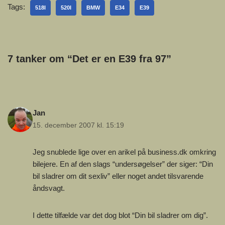
Tags:
518I
520I
BMW
E34
E39
7 tanker om “Det er en E39 fra 97”
Jan
15. december 2007 kl. 15:19
Jeg snublede lige over en arikel på business.dk omkring
bilejere. En af den slags “undersøgelser” der siger: “Din
bil sladrer om dit sexliv” eller noget andet tilsvarende
åndsvagt.
I dette tilfælde var det dog blot “Din bil sladrer om dig”.