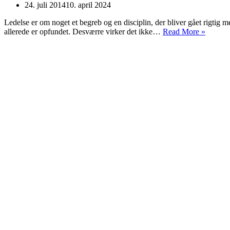
24. juli 2014
10. april 2024
Ledelse er om noget et begreb og en disciplin, der bliver gået rigtig me
Ledelse
allerede er opfundet. Desværre virker det ikke…
Read More »
via
Excel