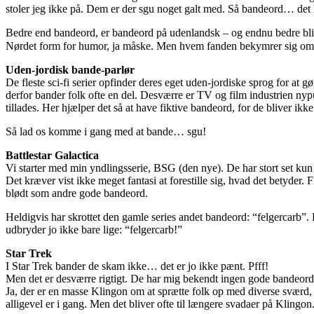
stoler jeg ikke på. Dem er der sgu noget galt med. Så bandeord… det hø
Bedre end bandeord, er bandeord på udenlandsk – og endnu bedre bliver 
Nørdet form for humor, ja måske. Men hvem fanden bekymrer sig om d
Uden-jordisk bande-parlør
De fleste sci-fi serier opfinder deres eget uden-jordiske sprog for at g
derfor bander folk ofte en del. Desværre er TV og film industrien nyp
tillades. Her hjælper det så at have fiktive bandeord, for de bliver ikk
Så lad os komme i gang med at bande… sgu!
Battlestar Galactica
Vi starter med min yndlingsserie, BSG (den nye). De har stort set kun 
Det kræver vist ikke meget fantasi at forestille sig, hvad det betyder
blødt som andre gode bandeord.
Heldigvis har skrottet den gamle series andet bandeord: “felgercarb”.
udbryder jo ikke bare lige: “felgercarb!”
Star Trek
I Star Trek bander de skam ikke… det er jo ikke pænt. Pfff!
Men det er desværre rigtigt. De har mig bekendt ingen gode bandeord 
Ja, der er en masse Klingon om at sprætte folk op med diverse sværd, 
alligevel er i gang. Men det bliver ofte til længere svadaer på Klingo