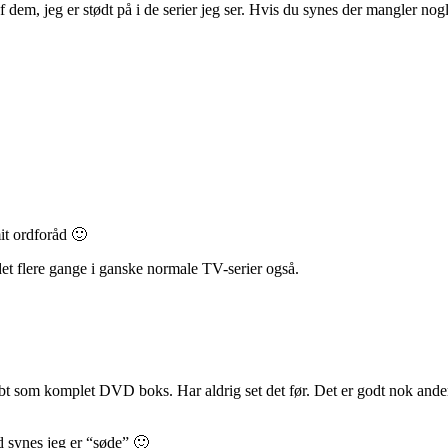
 dem, jeg er stødt på i de serier jeg ser. Hvis du synes der mangler nog
it ordforåd 🙂
det flere gange i ganske normale TV-serier også.
bt som komplet DVD boks. Har aldrig set det før. Det er godt nok ande
d synes jeg er “søde” 🙂