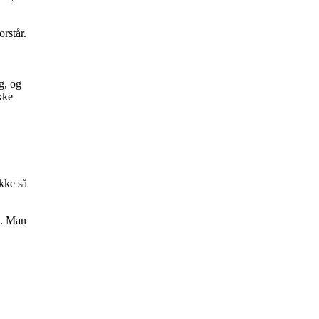
rstår.
g, og
kke
ikke så
d. Man