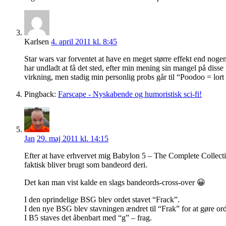
Karlsen
4. april 2011 kl. 8:45
Star wars var forventet at have en meget større effekt end noge
har undladt at få det sted, efter min mening sin mangel på disse
virkning, men stadig min personlig probs går til “Poodoo = lo
Pingback:
Farscape - Nyskabende og humoristisk sci-fi!
Jan
29. maj 2011 kl. 14:15
Efter at have erhvervet mig Babylon 5 – The Complete Collection
faktisk bliver brugt som bandeord deri.
Det kan man vist kalde en slags bandeords-cross-over 😀
I den oprindelige BSG blev ordet stavet “Frack”.
I den nye BSG blev stavningen ændret til “Frak” for at gøre ord
I B5 staves det åbenbart med “g” – frag.