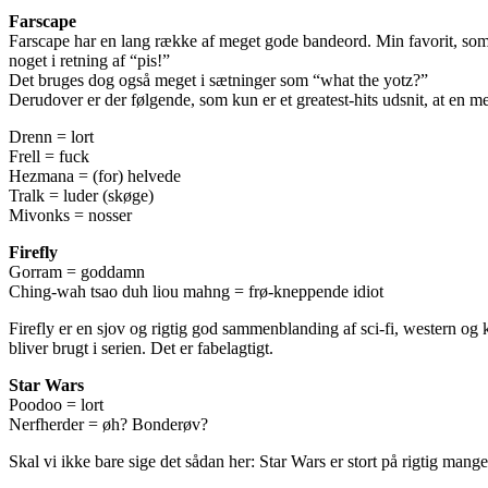
Farscape
Farscape har en lang række af meget gode bandeord. Min favorit, som 
noget i retning af “pis!”
Det bruges dog også meget i sætninger som “what the yotz?”
Derudover er der følgende, som kun er et greatest-hits udsnit, at en me
Drenn = lort
Frell = fuck
Hezmana = (for) helvede
Tralk = luder (skøge)
Mivonks = nosser
Firefly
Gorram = goddamn
Ching-wah tsao duh liou mahng = frø-kneppende idiot
Firefly er en sjov og rigtig god sammenblanding af sci-fi, western og 
bliver brugt i serien. Det er fabelagtigt.
Star Wars
Poodoo = lort
Nerfherder = øh? Bonderøv?
Skal vi ikke bare sige det sådan her: Star Wars er stort på rigtig man