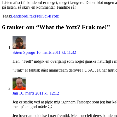
Listen af sci-fi bandeord er meget, meget længere. Det er blot nogen af
på listen, så skriv en kommentar. Fandme så!
Tags:
Bandeord
Frak
Frell
Sci-fi
Yotz
6 tanker om “What the Yotz? Frak me!”
Søren Sprogø
16. marts 2011 kl. 11:32
Heh, “Frell” indgik en overgang som noget ganske naturligt i m
“Frak” er faktisk gået mainstream derovre i USA. Jeg har hørt 
Jan
16. marts 2011 kl. 12:12
Jeg er stadig ved at pløje mig igennem Farscape som jeg har kø
men på en god måde 🙂
Jeg lover anmeldelse i nær fremtid. Men specielt deres bandeor