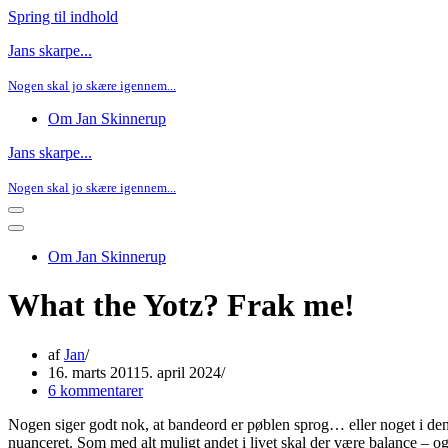
Spring til indhold
Jans skarpe...
Nogen skal jo skære igennem...
Om Jan Skinnerup
Jans skarpe...
Nogen skal jo skære igennem...
Navigation
menu
Navigation
menu
Om Jan Skinnerup
What the Yotz? Frak me!
af
Jan
16. marts 2011
5. april 2024
6 kommentarer
Nogen siger godt nok, at bandeord er pøblen sprog… eller noget i den 
nuanceret. Som med alt muligt andet i livet skal der være balance – og 