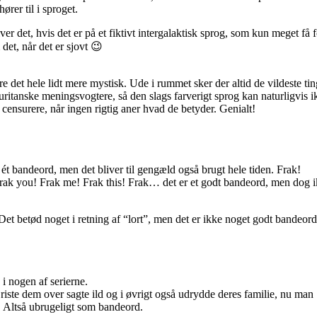
rer til i sproget.
det, hvis det er på et fiktivt intergalaktisk sprog, som kun meget få fo
et, når det er sjovt 😉
øre det hele lidt mere mystisk. Ude i rummet sker der altid de vildeste tin
uritanske meningsvogtere, så den slags farverigt sprog kan naturligvis i
e censurere, når ingen rigtig aner hvad de betyder. Genialt!
ét bandeord, men det bliver til gengæld også brugt hele tiden. Frak!
. Frak you! Frak me! Frak this! Frak… det er et godt bandeord, men dog 
 Det betød noget i retning af “lort”, men det er ikke noget godt bandeor
i nogen af serierne.
riste dem over sagte ild og i øvrigt også udrydde deres familie, nu man
n. Altså ubrugeligt som bandeord.