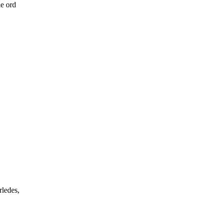
le ord
rledes,