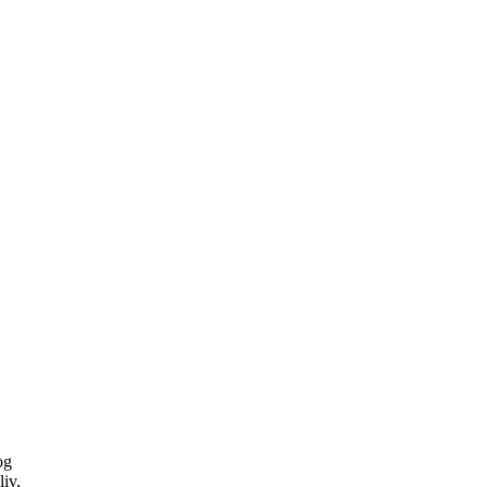
og
liv,