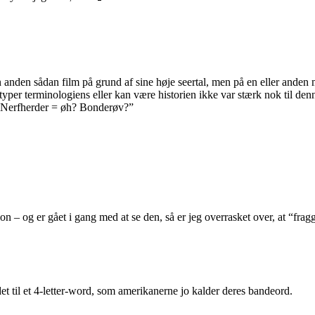
n anden sådan film på grund af sine høje seertal, men på en eller anden
 typer terminologiens eller kan være historien ikke var stærk nok til den
rt Nerfherder = øh? Bonderøv?”
 – og er gået i gang med at se den, så er jeg overrasket over, at “frag
et til et 4-letter-word, som amerikanerne jo kalder deres bandeord.