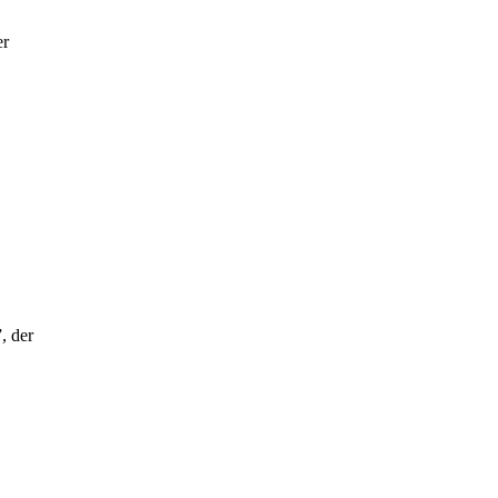
er
, der